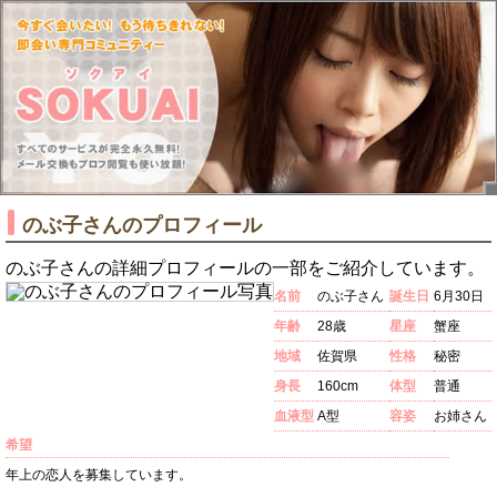
のぶ子さんのプロフィール
のぶ子さんの詳細プロフィールの一部をご紹介しています。
名前
のぶ子さん
誕生日
6月30日
年齢
28歳
星座
蟹座
地域
佐賀県
性格
秘密
身長
160cm
体型
普通
血液型
A型
容姿
お姉さん
希望
年上の恋人を募集しています。