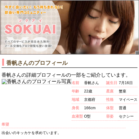
香帆さんのプロフィール
香帆さんの詳細プロフィールの一部をご紹介しています。
名前
香帆さん
誕生日
7月16日
年齢
22歳
星座
蟹座
地域
京都府
性格
マイペース
身長
166cm
体型
普通
血液型
O型
容姿
セクシー
希望
出会いのキッカケを求めています。