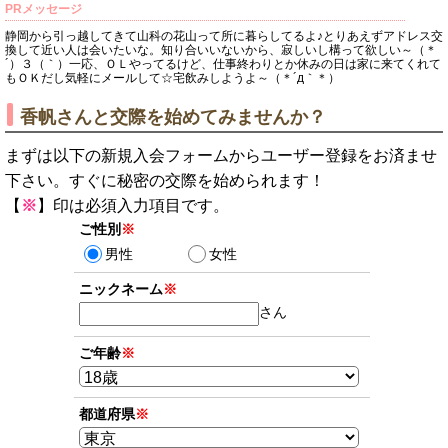
PRメッセージ
静岡から引っ越してきて山科の花山って所に暮らしてるよ♪とりあえずアドレス交
換して近い人は会いたいな。知り合いいないから、寂しいし構って欲しい～（＊
´）３（｀）一応、ＯＬやってるけど、仕事終わりとか休みの日は家に来てくれて
もＯＫだし気軽にメールして☆宅飲みしようよ～（＊´д｀＊）
香帆さんと交際を始めてみませんか？
まずは以下の新規入会フォームからユーザー登録をお済ませ
下さい。すぐに秘密の交際を始められます！
【
※
】印は必須入力項目です。