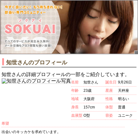
知世さんのプロフィール
知世さんの詳細プロフィールの一部をご紹介しています。
名前
知世さん
誕生日
9月26日
年齢
23歳
星座
天秤座
地域
大阪府
性格
明るい
身長
157cm
体型
普通
血液型
O型
容姿
ユニーク
希望
出会いのキッカケを求めています。